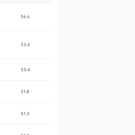
56.6
53.6
53.4
51.8
51.3