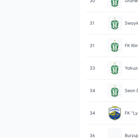
30
Grünw
31
Swayl
31
FK Rim
33
Yakuz
34
Sean 
34
FK "Ly
36
Burzuj