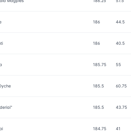
ald Magpies
186.25
57.5
e
186
44.5
ti
186
40.5
a
185.75
55
Dyche
185.5
60.75
deriai"
185.5
43.75
ai
184.75
41