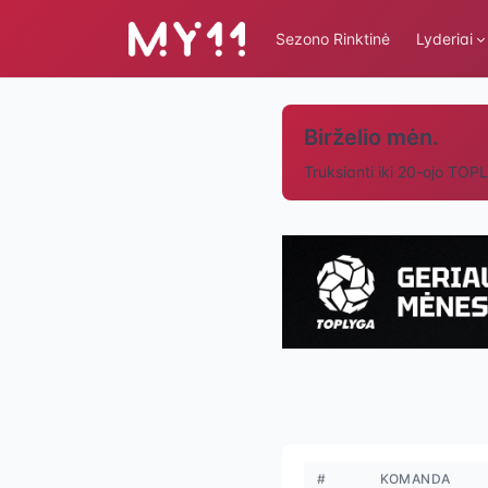
Sezono Rinktinė
Lyderiai
Birželio mėn.
Truksianti iki 20-ojo TOP
#
KOMANDA