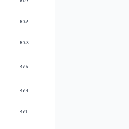
51.0
50.6
50.3
49.6
49.4
49.1