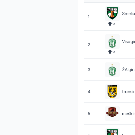
Smelia
1
x1
Visagi
2
x1
3
ŽAlgir
4
transi
5
meški