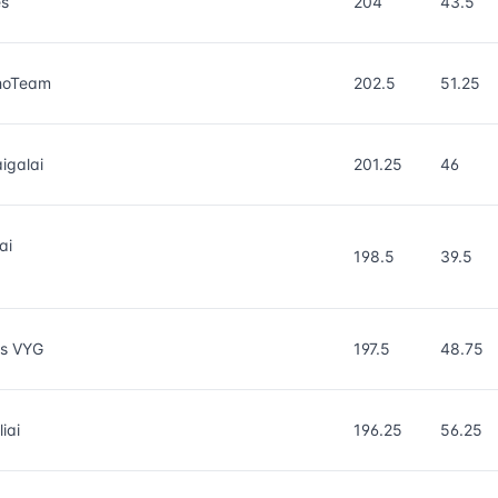
es
204
43.5
hoTeam
202.5
51.25
igalai
201.25
46
ai
198.5
39.5
us VYG
197.5
48.75
iai
196.25
56.25