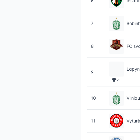
6
Insan
7
Bobin
8
FC sva
Lapyn
9
x1
10
Vilnia
11
Vyturėl