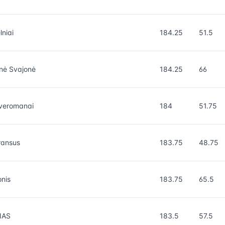
lniai
184.25
51.5
nė Svajonė
184.25
66
veromanai
184
51.75
ransus
183.75
48.75
nis
183.75
65.5
NAS
183.5
57.5