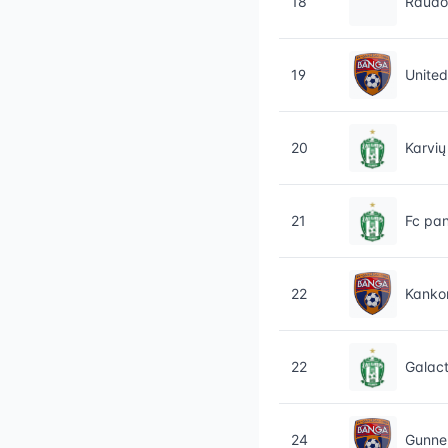
18
Raudo
19
Unite
20
Karvi
21
Fc pan
22
Kankor
22
Galact
24
Gunne