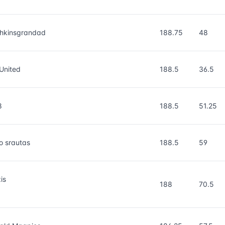
hkinsgrandad
188.75
48
 United
188.5
36.5
8
188.5
51.25
o srautas
188.5
59
is
188
70.5