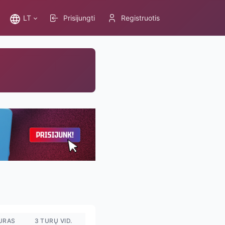
LT
Prisijungti
Registruotis
TURAS
3 TURŲ VID.