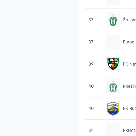
37
Žali Ve
37
Europi
39
FK Ne
40
PriešT
40
FK Ruo
42
EKRA