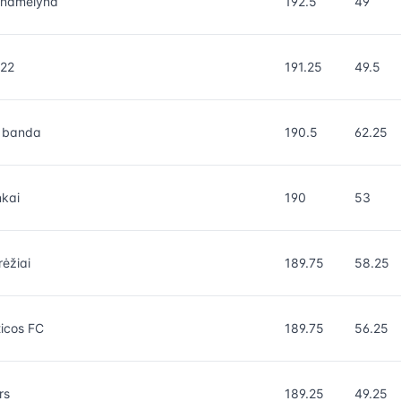
namelyna
192.5
49
d22
191.25
49.5
ų banda
190.5
62.25
kai
190
53
ėžiai
189.75
58.25
icos FC
189.75
56.25
rs
189.25
49.25