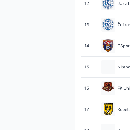
12
JazzT
13
Žaiba
14
GSport
15
Niteb
15
FK Uni
17
Kupst