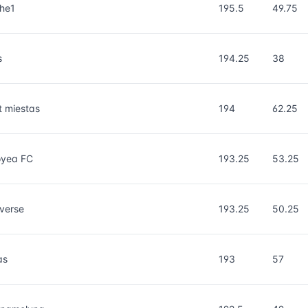
he1
195.5
49.75
s
194.25
38
 miestas
194
62.25
oyea FC
193.25
53.25
verse
193.25
50.25
as
193
57