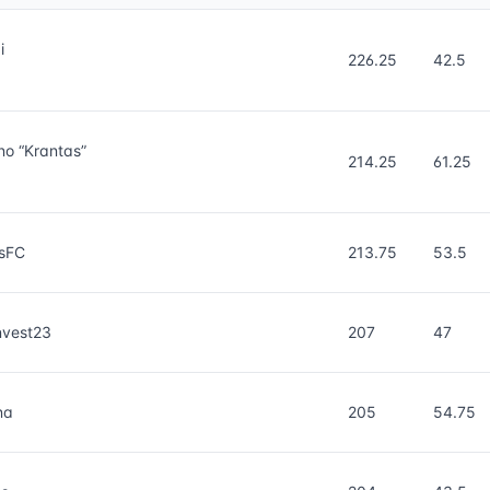
i
226.25
42.5
no “Krantas”
214.25
61.25
isFC
213.75
53.5
nvest23
207
47
na
205
54.75