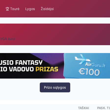
🏆 Taurė
Lygos
Žaidėjai
LYGA turo!
Prizo sąlygos
TAŠKAI
PASK. 